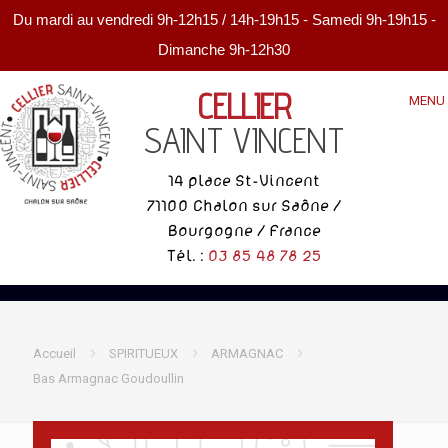
Du mardi au vendredi 9h-12h15 / 14h-19h15 - Samedi 9h-19h15 -
Dimanche 9h-12h30
CELLIER
MENU
SAINT VINCENT
14 place St-Vincent
71100 Chalon sur Saône /
Bourgogne / France
Tél. :
03 85 48 78 25
Accueil
SPIRITUEUX
ARMAGNAC
Bas Armagnac Goudoullin