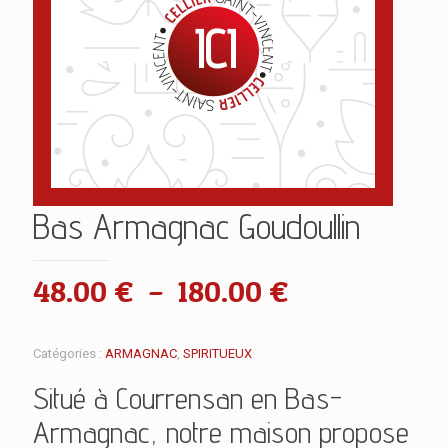
Bas Armagnac Goudoullin
Plage
48.00
€
–
180.00
€
de
prix :
Catégories :
ARMAGNAC
,
SPIRITUEUX
48.00 €
Situé à Courrensan en Bas-
à
Armagnac, notre maison propose
180.00 €