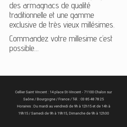
des armagnacs de qualité
traditionnelle et une gamme
exclusive de très vieux millésimes.
Commandez votre millesime c’est
possible…
Cellier Saint Vincent : 14 place St-Vincent - 71100 Chalon sur
Saône / Bourgogne / France / Tél. : 03 85 48 78 25
Horaires : Du mardi au vendredi de 9h à 12h15 et de 14h à
19h15 / Samedi de 9h à 19h15, Dimanche de 9h à 12h30