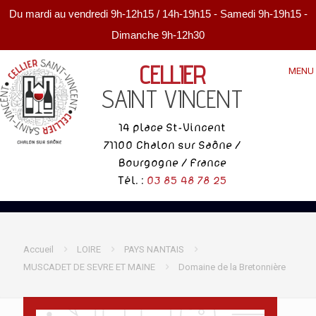
Du mardi au vendredi 9h-12h15 / 14h-19h15 - Samedi 9h-19h15 -
Dimanche 9h-12h30
CELLIER
MENU
SAINT VINCENT
14 place St-Vincent
71100 Chalon sur Saône /
Bourgogne / France
Tél. :
03 85 48 78 25
Accueil
LOIRE
PAYS NANTAIS
MUSCADET DE SEVRE ET MAINE
Domaine de la Bretonnière